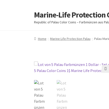
Marine-Life Protection 
Skip
Skip
to
to
Republic of Palau Color Coins – Farbmünzen aus Pa
navigation
content
Home
Marine Life Protection Palau
Palau Mari
🔍