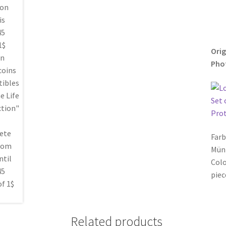
Orig
Phot
Far
Mün
Colo
piec
Related products