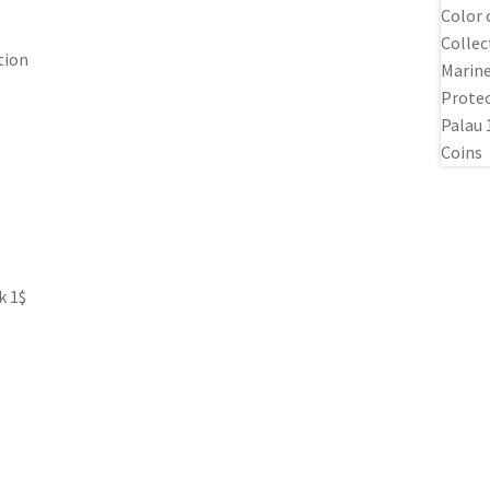
tion
k 1$