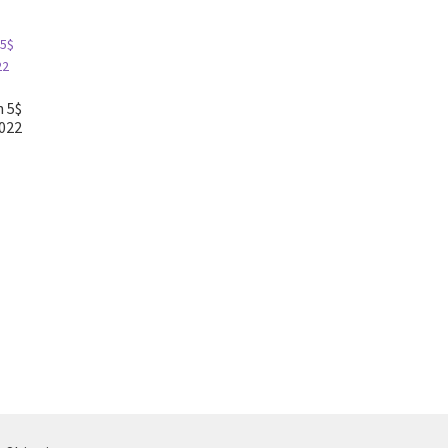
n 5$
#022