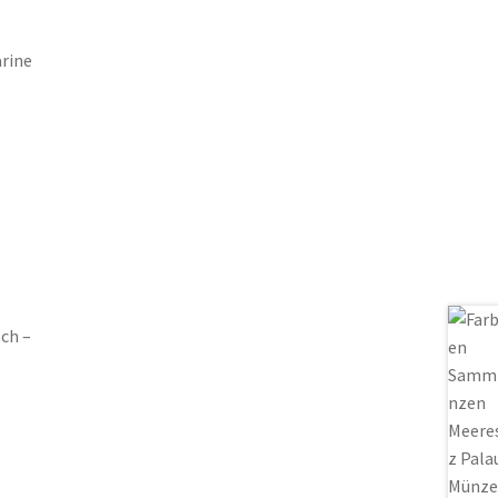
arine
ch –